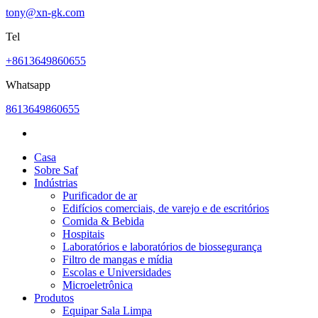
tony@xn-gk.com
Tel
+8613649860655
Whatsapp
8613649860655
Casa
Sobre Saf
Indústrias
Purificador de ar
Edifícios comerciais, de varejo e de escritórios
Comida & Bebida
Hospitais
Laboratórios e laboratórios de biossegurança
Filtro de mangas e mídia
Escolas e Universidades
Microeletrônica
Produtos
Equipar Sala Limpa