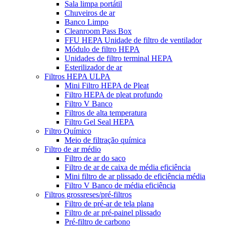
Sala limpa portátil
Chuveiros de ar
Banco Limpo
Cleanroom Pass Box
FFU HEPA Unidade de filtro de ventilador
Módulo de filtro HEPA
Unidades de filtro terminal HEPA
Esterilizador de ar
Filtros HEPA ULPA
Mini Filtro HEPA de Pleat
Filtro HEPA de pleat profundo
Filtro V Banco
Filtros de alta temperatura
Filtro Gel Seal HEPA
Filtro Químico
Meio de filtração química
Filtro de ar médio
Filtro de ar do saco
Filtro de ar de caixa de média eficiência
Mini filtro de ar plissado de eficiência média
Filtro V Banco de média eficiência
Filtros grossreses/pré-filtros
Filtro de pré-ar de tela plana
Filtro de ar pré-painel plissado
Pré-filtro de carbono