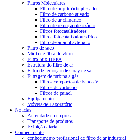
Filtros Moleculares
Filtro de ar primário plissado
Filtro de carbono ativado
Filtro de ar cilíndrico
Filtro de remoção de ozônio
Filtros fotocatalisadores
Filtros fotocatalisadores frios
Filtro de ar antibacteriano
Filtro de saco
Mídia de fibra de vidro
Filtro Sub-HEPA
Estrutura do filtro de ar
Filtro de remoção de spray de sal
Filtragem de turbina a gás
Filtros compactos de banco V
Filtros de cartucho
Filtros de painel
Equipamento
Móveis de Laboratório
Notícias
Actividade da empresa
Transporte de produtos
Exibição diária
Conhecimento
conhecimento profissional de filtro de ar industrial